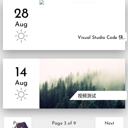
28
Aug
Visual Studio Code 快捷键
14
Aug
视频测试
Prev
Page 3 of 9
Next