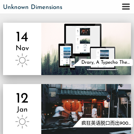
Unknown Dimensions
14
Nov
Drary, A Typecho Theme
12
Jan
疯狂英语脱口而出900句（一）