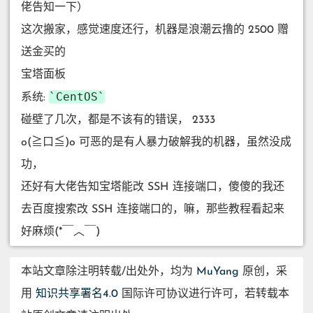
佬告知一下）
这次搬家，感觉速度还行，机器是浪潮云撸的 2500 赠
送金买的
宝塔面板
CentOS
系统:
碰壁了几次，都是不该有的错误， 2333
o(≧口≦)o 可恶的是有人暴力破解我的机器，虽然没成
功，
还好有大佬告知宝塔能改 SSH 连接端口，傻傻的我还
去百度搜索改 SSH 连接端口的，嘛，那些教程看起来
好麻烦(*￣︿￣)
本站文章除注明转载/出处外，均为
MuYang
原创，采
用
知识共享署名4.0
国际许可协议进行许可，若转载本